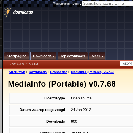
Registreren
|
Login:
Startpagina
Downloads
Top downloads
Meer
8/7/2026 3:39:58 AM
AfterDawn
>
Downloads
>
Broncodes
>
MediaInfo (Portable) v0.7.68
MediaInfo (Portable) v0.7.68
Licentietype
Open source
Datum waarop toegevoegd
24 Jan 2012
Downloads
800