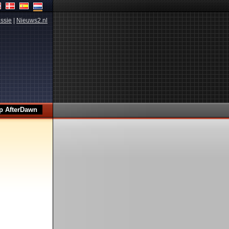
ssie
|
Nieuws2.nl