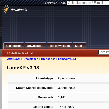
Registreren
|
Login:
Startpagina
Downloads
Top downloads
Meer
8/6/2026 11:31:14 PM
AfterDawn
>
Downloads
>
Broncodes
>
LameXP v3.13
LameXP v3.13
Licentietype
Open source
Datum waarop toegevoegd
30 Sep 2008
Downloads
1,141
Laatste update
15 Oct 2009