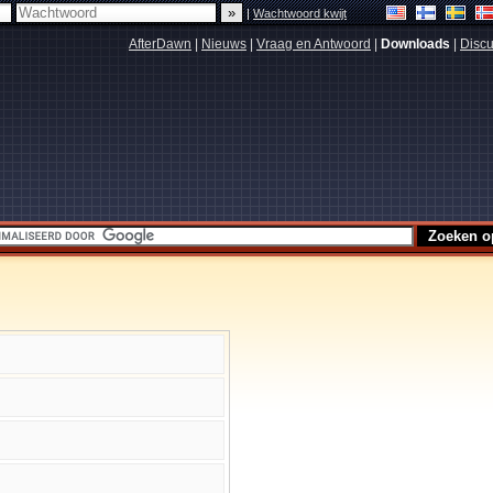
|
Wachtwoord kwijt
AfterDawn
|
Nieuws
|
Vraag en Antwoord
|
Downloads
|
Discu