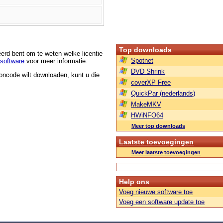
Top downloads
eerd bent om te weten welke licentie
Spotnet
software
voor meer informatie.
DVD Shrink
roncode wilt downloaden, kunt u die
coverXP Free
QuickPar (nederlands)
MakeMKV
HWiNFO64
Meer top downloads
Laatste toevoegingen
Meer laatste toevoegingen
Help ons
Voeg nieuwe software toe
Voeg een software update toe