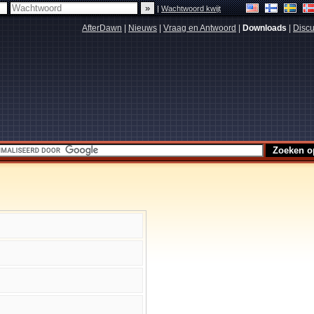
|
Wachtwoord kwijt
AfterDawn
|
Nieuws
|
Vraag en Antwoord
|
Downloads
|
Discu