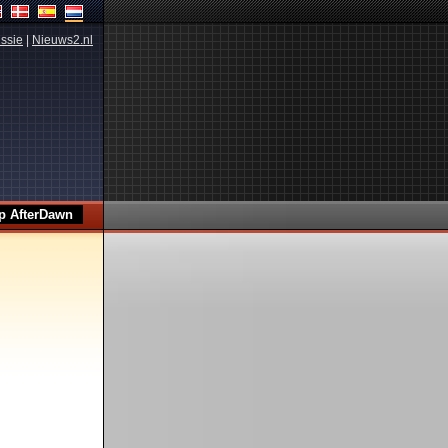
ssie
|
Nieuws2.nl