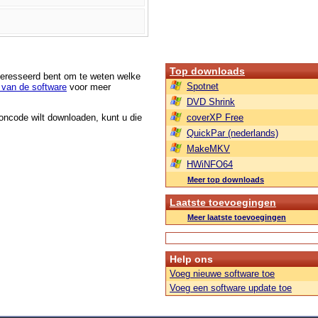
Top downloads
nteresseerd bent om te weten welke
Spotnet
van de software
voor meer
DVD Shrink
roncode wilt downloaden, kunt u die
coverXP Free
QuickPar (nederlands)
MakeMKV
HWiNFO64
Meer top downloads
Laatste toevoegingen
Meer laatste toevoegingen
Help ons
Voeg nieuwe software toe
Voeg een software update toe