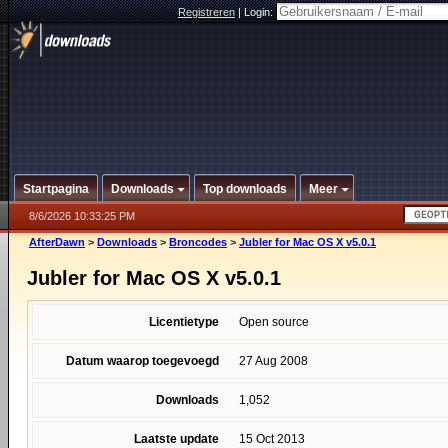
Registreren
|
Login:
Startpagina
Downloads
Top downloads
Meer
8/6/2026 10:33:25 PM
AfterDawn
>
Downloads
>
Broncodes
>
Jubler for Mac OS X v5.0.1
Jubler for Mac OS X v5.0.1
Licentietype
Open source
Datum waarop toegevoegd
27 Aug 2008
Downloads
1,052
Laatste update
15 Oct 2013