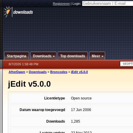
Registreren
|
Login:
Startpagina
Downloads
Top downloads
Meer
8/7/2026 1:58:48 PM
AfterDawn
>
Downloads
>
Broncodes
>
jEdit v5.0.0
jEdit v5.0.0
Licentietype
Open source
Datum waarop toegevoegd
17 Jun 2006
Downloads
1,285