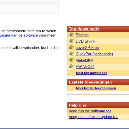
Top downloads
u geïnteresseerd bent om te weten
Spotnet
agina van de software
voor meer
DVD Shrink
roncode wilt downloaden, kunt u die
coverXP Free
QuickPar (nederlands)
MakeMKV
HWiNFO64
Meer top downloads
Laatste toevoegingen
Meer laatste toevoegingen
Help ons
Voeg nieuwe software toe
Voeg een software update toe