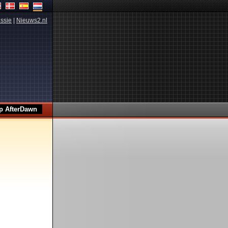
ssie
|
Nieuws2.nl