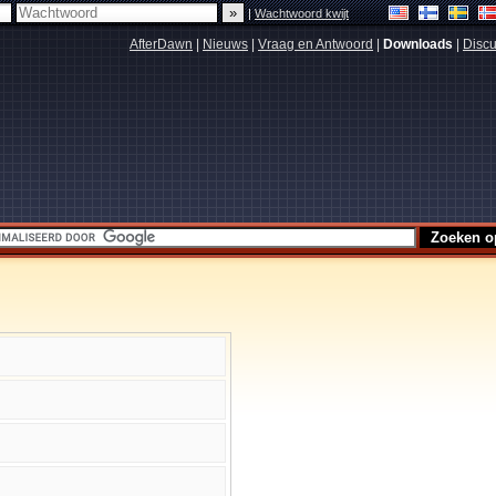
|
Wachtwoord kwijt
AfterDawn
|
Nieuws
|
Vraag en Antwoord
|
Downloads
|
Discu