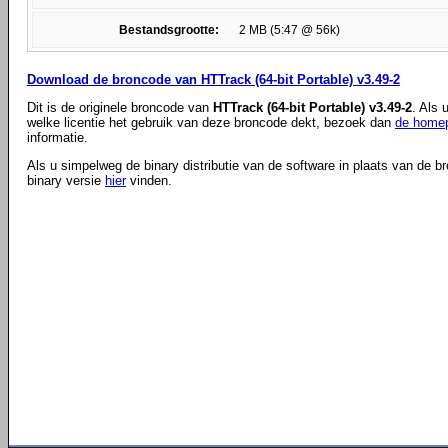
Bestandsgrootte:
2 MB (5:47 @ 56k)
Download de broncode van HTTrack (64-bit Portable) v3.49-2
Dit is de originele broncode van
HTTrack (64-bit Portable) v3.49-2
. Als 
welke licentie het gebruik van deze broncode dekt, bezoek dan
de homep
informatie.
Als u simpelweg de binary distributie van de software in plaats van de b
binary versie
hier
vinden.