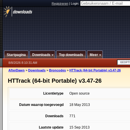
Registreren
|
Login:
Startpagina
Downloads
Top downloads
Meer
8/8/2026 8:10:31 AM
AfterDawn
>
Downloads
>
Broncodes
>
HTTrack (64-bit Portable) v3.47-26
HTTrack (64-bit Portable) v3.47-26
Licentietype
Open source
Datum waarop toegevoegd
18 May 2013
Downloads
771
Laatste update
15 Sep 2013