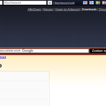
|
Wachtwoord kwijt
AfterDawn
|
Nieuws
|
Vraag en Antwoord
|
Downloads
|
Discu
0.9.9
9