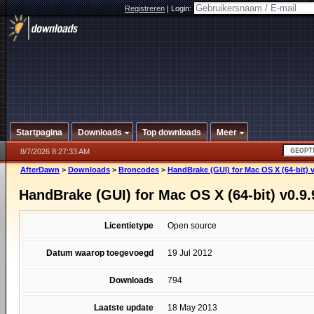
Registreren
|
Login:
Startpagina
Downloads
Top downloads
Meer
8/7/2026 8:27:33 AM
AfterDawn
>
Downloads
>
Broncodes
>
HandBrake (GUI) for Mac OS X (64-bit) v
HandBrake (GUI) for Mac OS X (64-bit) v0.9.
Licentietype
Open source
Datum waarop toegevoegd
19 Jul 2012
Downloads
794
Laatste update
18 May 2013