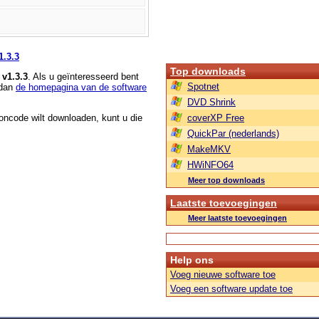
1.3.3
Top downloads
 v1.3.3
. Als u geïnteresseerd bent
Spotnet
 dan
de homepagina van de software
DVD Shrink
roncode wilt downloaden, kunt u die
coverXP Free
QuickPar (nederlands)
MakeMKV
HWiNFO64
Meer top downloads
Laatste toevoegingen
Meer laatste toevoegingen
Help ons
Voeg nieuwe software toe
Voeg een software update toe