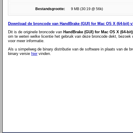
Bestandsgrootte:
9 MB (30:19 @ 56k)
Download de broncode van HandBrake (GUI) for Mac OS X (64-bit) v
Dit is de originele broncode van
HandBrake (GUI) for Mac OS X (64-bit)
om te weten welke licentie het gebruik van deze broncode dekt, bezoek
voor meer informatie.
Als u simpelweg de binary distributie van de software in plaats van de b
binary versie
hier
vinden.