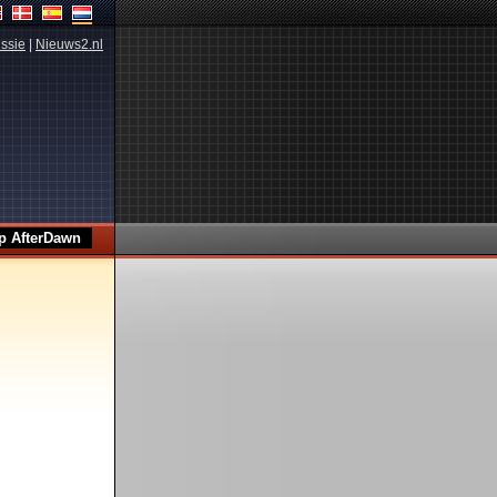
ssie
|
Nieuws2.nl