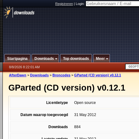
Registreren
|
Login:
Startpagina
Downloads
Top downloads
Meer
8/8/2026 8:22:01 AM
AfterDawn
>
Downloads
>
Broncodes
>
GParted (CD version) v0.12.1
GParted (CD version) v0.12.1
Licentietype
Open source
Datum waarop toegevoegd
31 May 2012
Downloads
884