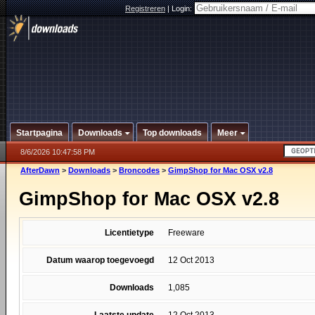
Registreren
|
Login:
Startpagina
Downloads
Top downloads
Meer
8/6/2026 10:47:58 PM
AfterDawn
>
Downloads
>
Broncodes
>
GimpShop for Mac OSX v2.8
GimpShop for Mac OSX v2.8
Licentietype
Freeware
Datum waarop toegevoegd
12 Oct 2013
Downloads
1,085