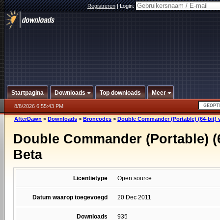
Registreren
|
Login:
Startpagina
Downloads
Top downloads
Meer
8/8/2026 6:55:43 PM
AfterDawn
>
Downloads
>
Broncodes
>
Double Commander (Portable) (64-bit) 
Double Commander (Portable) (6
Beta
Licentietype
Open source
Datum waarop toegevoegd
20 Dec 2011
Downloads
935