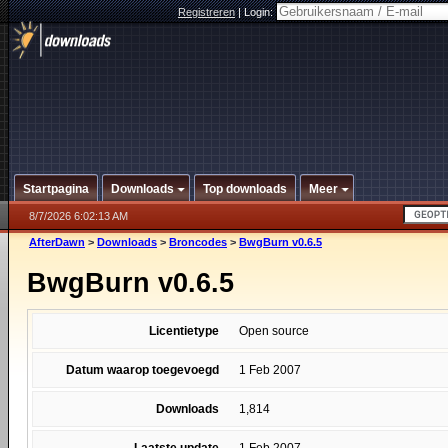
Registreren
|
Login:
Startpagina
Downloads
Top downloads
Meer
8/7/2026 6:02:13 AM
AfterDawn
>
Downloads
>
Broncodes
>
BwgBurn v0.6.5
BwgBurn v0.6.5
Licentietype
Open source
Datum waarop toegevoegd
1 Feb 2007
Downloads
1,814