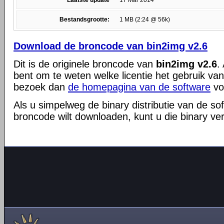
Laatste update
17 Mar 2014
Bestandsgrootte:
1 MB (2:24 @ 56k)
Download de broncode van bin2img v2.6
Dit is de originele broncode van
bin2img v2.6
.
bent om te weten welke licentie het gebruik va
bezoek dan
de homepagina van de software
vo
Als u simpelweg de binary distributie van de so
broncode wilt downloaden, kunt u die binary ve