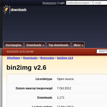
Registreren
|
Login:
Startpagina
Downloads
Top downloads
Meer
8/10/2026 10:51:59 AM
AfterDawn
>
Downloads
>
Broncodes
>
bin2img v2.6
bin2img v2.6
Licentietype
Open source
Datum waarop toegevoegd
7 Oct 2012
Downloads
1,171