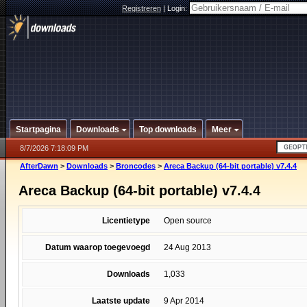
Registreren
|
Login:
Startpagina
Downloads
Top downloads
Meer
8/7/2026 7:18:09 PM
AfterDawn
>
Downloads
>
Broncodes
>
Areca Backup (64-bit portable) v7.4.4
Areca Backup (64-bit portable) v7.4.4
Licentietype
Open source
Datum waarop toegevoegd
24 Aug 2013
Downloads
1,033
Laatste update
9 Apr 2014