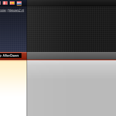
ssie
|
Nieuws2.nl