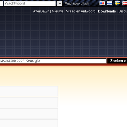
|
Wachtwoord kwijt
AfterDawn
|
Nieuws
|
Vraag en Antwoord
|
Downloads
|
Discu