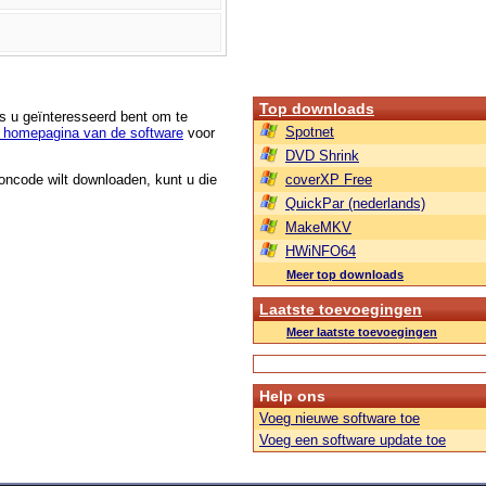
Top downloads
ls u geïnteresseerd bent om te
Spotnet
 homepagina van de software
voor
DVD Shrink
roncode wilt downloaden, kunt u die
coverXP Free
QuickPar (nederlands)
MakeMKV
HWiNFO64
Meer top downloads
Laatste toevoegingen
Meer laatste toevoegingen
Help ons
Voeg nieuwe software toe
Voeg een software update toe