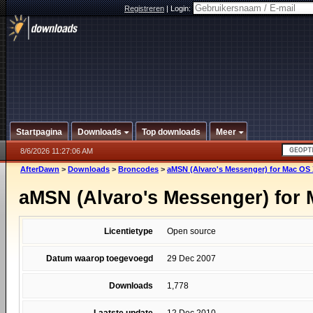
Registreren
|
Login:
Startpagina
Downloads
Top downloads
Meer
8/6/2026 11:27:06 AM
AfterDawn
>
Downloads
>
Broncodes
>
aMSN (Alvaro's Messenger) for Mac OS
aMSN (Alvaro's Messenger) for
Licentietype
Open source
Datum waarop toegevoegd
29 Dec 2007
Downloads
1,778