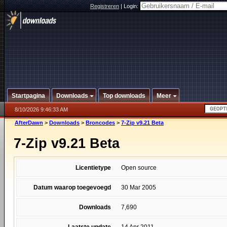
Registreren
|
Login:
Startpagina
Downloads
Top downloads
Meer
8/10/2026 9:46:33 AM
AfterDawn
>
Downloads
>
Broncodes
>
7-Zip v9.21 Beta
7-Zip v9.21 Beta
Licentietype
Open source
Datum waarop toegevoegd
30 Mar 2005
Downloads
7,690