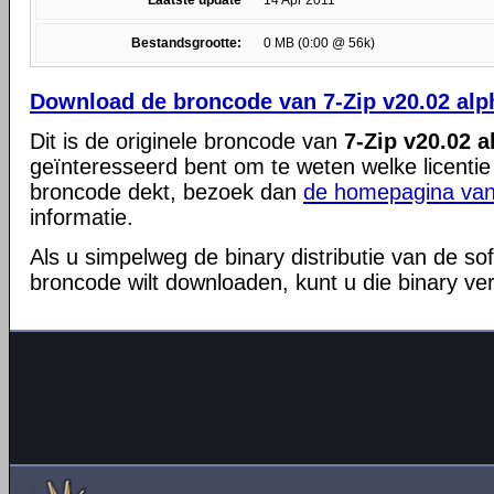
Laatste update
14 Apr 2011
Bestandsgrootte:
0 MB (0:00 @ 56k)
Download de broncode van 7-Zip v20.02 alp
Dit is de originele broncode van
7-Zip v20.02 a
geïnteresseerd bent om te weten welke licentie
broncode dekt, bezoek dan
de homepagina van
informatie.
Als u simpelweg de binary distributie van de so
broncode wilt downloaden, kunt u die binary ve