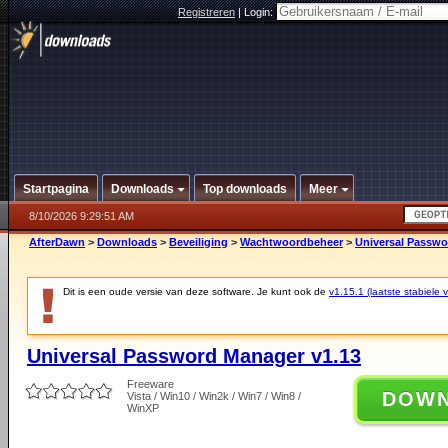
Registreren
|
Login:
Startpagina
Downloads
Top downloads
Meer
8/10/2026 9:29:51 AM
AfterDawn
>
Downloads
>
Beveiliging
>
Wachtwoordbeheer
>
Universal Passwo
Dit is een oude versie van deze software. Je kunt ook de
v1.15.1 (laatste stabiele v
Universal Password Manager v1.13
Freeware
DOW
Vista / Win10 / Win2k / Win7 / Win8 /
WinXP