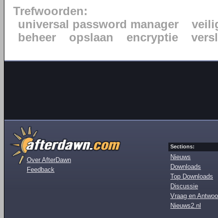
Trefwoorden:
universal password manager
veili
beheer
opslaan
encryptie
vers
Sections:
Nieuws
Over AfterDawn
Downloads
Feedback
Top Downloads
Discussie
Vraag en Antwoo
Nieuws2.nl