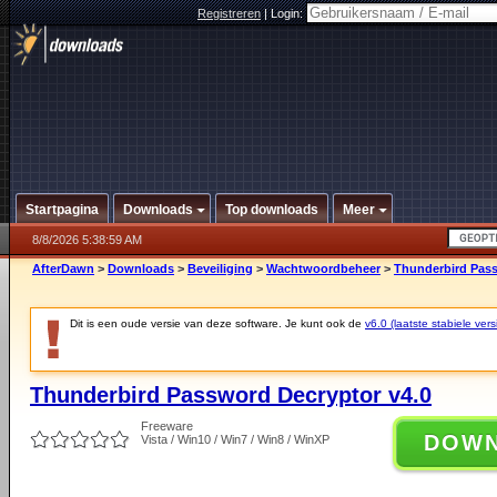
Registreren
|
Login:
Startpagina
Downloads
Top downloads
Meer
8/8/2026 5:38:59 AM
AfterDawn
>
Downloads
>
Beveiliging
>
Wachtwoordbeheer
>
Thunderbird Pass
Dit is een oude versie van deze software. Je kunt ook de
v6.0 (laatste stabiele vers
Thunderbird Password Decryptor v4.0
Freeware
DOW
Vista / Win10 / Win7 / Win8 / WinXP