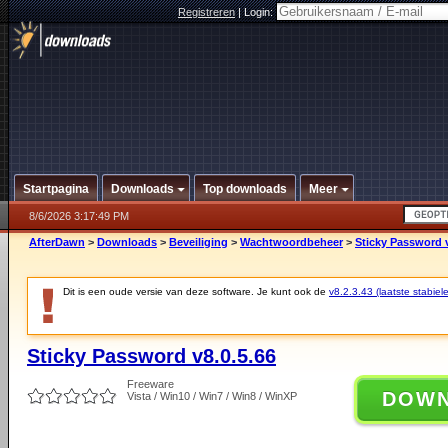
Registreren
|
Login:
Startpagina
Downloads
Top downloads
Meer
8/6/2026 3:17:49 PM
AfterDawn
>
Downloads
>
Beveiliging
>
Wachtwoordbeheer
>
Sticky Password v
Dit is een oude versie van deze software. Je kunt ook de
v8.2.3.43 (laatste stabiele
Sticky Password v8.0.5.66
Freeware
DOW
Vista / Win10 / Win7 / Win8 / WinXP