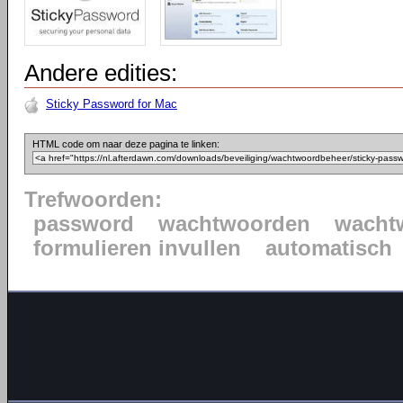
Andere edities:
Sticky Password for Mac
HTML code om naar deze pagina te linken:
Trefwoorden:
password
wachtwoorden
wacht
formulieren invullen
automatisch