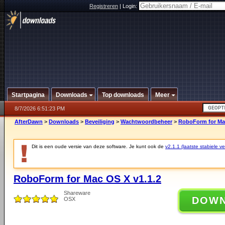
Registreren
|
Login:
Startpagina
Downloads
Top downloads
Meer
8/7/2026 6:51:23 PM
AfterDawn
>
Downloads
>
Beveiliging
>
Wachtwoordbeheer
>
RoboForm for Mac
Dit is een oude versie van deze software. Je kunt ook de
v2.1.1 (laatste stabiele ve
RoboForm for Mac OS X v1.1.2
Shareware
DOW
OSX