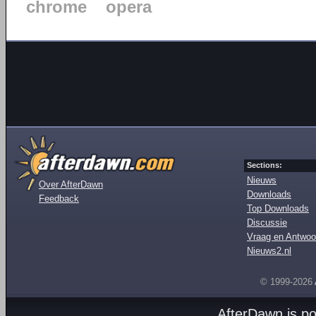
chrome
opera
Sections:
Nieuws
Over AfterDawn
Downloads
Feedback
Top Downloads
Discussie
Vraag en Antwoo
Nieuws2.nl
© 1999-2026
AfterDawn is p