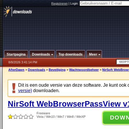
Registreren
|
Login:
Startpagina
Downloads
Top downloads
Meer
8/8/2026 3:41:14 PM
AfterDawn
>
Downloads
>
Beveiliging
>
Wachtwoordbeheer
>
NirSoft WebBrow
Dit is een oude versie van deze software. Je kunt ook
versie)
downloaden.
NirSoft WebBrowserPassView v
Freeware
DOW
Vista / Win10 / Win7 / Win8 / WinXP