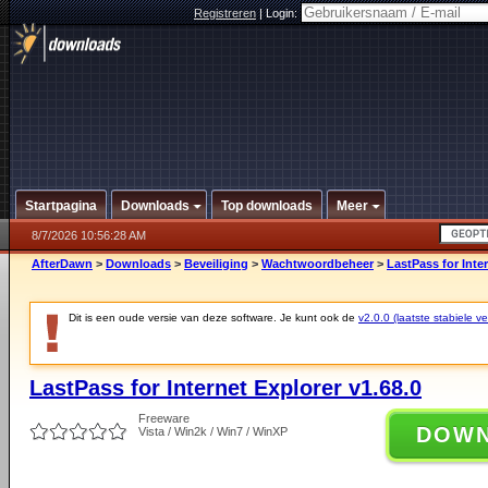
Registreren
|
Login:
Startpagina
Downloads
Top downloads
Meer
8/7/2026 10:56:28 AM
AfterDawn
>
Downloads
>
Beveiliging
>
Wachtwoordbeheer
>
LastPass for Inter
Dit is een oude versie van deze software. Je kunt ook de
v2.0.0 (laatste stabiele ve
LastPass for Internet Explorer v1.68.0
Freeware
DOW
Vista / Win2k / Win7 / WinXP