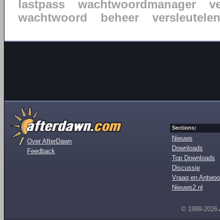
lastpass
wachtwoordmanager
ve
wachtwoord
beheer
versleutele
Sections:
Nieuws
Over AfterDawn
Downloads
Feedback
Top Downloads
Discussie
Vraag en Antwoo
Nieuws2.nl
© 1999-2026