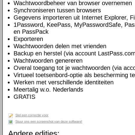
Wachtwoordbeheer van browser overnemen
Synchroniseren tussen browsers
Gegevens importeren uit Internet Explorer, 
1Password, KeePass, MyPasswordSafe, Pass
en PassPack
Exporteren
Wachtwoorden delen met vrienden
Backup en herstel (via account LastPass.co
Wachtwoorden genereren
Overal toegang tot je wachtwoorden (via ac
Virtueel toetsenbord-optie als bescherming t
Werken met verschillende identiteiten
Meertalig w.o. Nederlands
GRATIS
Stel een correctie voor
Stuur ons een screenshot van deze software!
Andere edities: