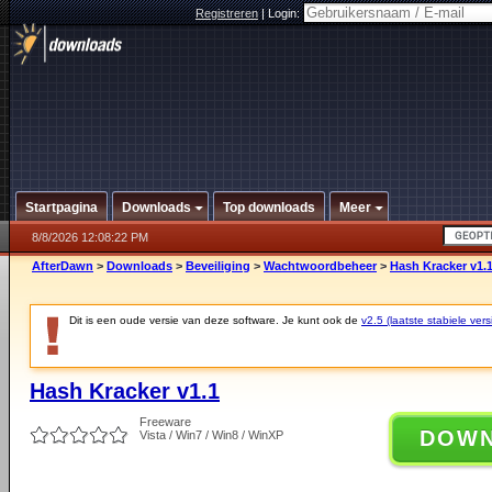
Registreren
|
Login:
Startpagina
Downloads
Top downloads
Meer
8/8/2026 12:08:22 PM
AfterDawn
>
Downloads
>
Beveiliging
>
Wachtwoordbeheer
>
Hash Kracker v1.
Dit is een oude versie van deze software. Je kunt ook de
v2.5 (laatste stabiele vers
Hash Kracker v1.1
Freeware
DOW
Vista / Win7 / Win8 / WinXP