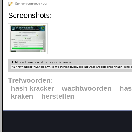
Stel een correctie voor
Screenshots:
HTML code om naar deze pagina te linken:
Trefwoorden:
hash kracker
wachtwoorden
has
kraken
herstellen