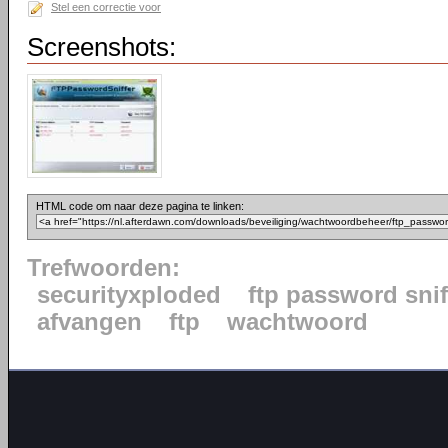
Stel een correctie voor
Screenshots:
HTML code om naar deze pagina te linken:
Trefwoorden:
securityxploded
ftp password snif
afvangen
ftp
wachtwoord