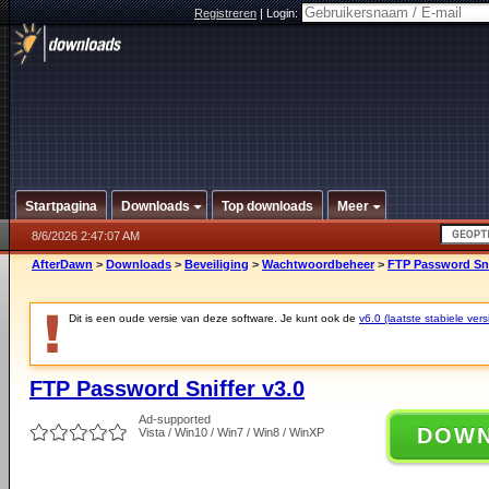
Registreren
|
Login:
Startpagina
Downloads
Top downloads
Meer
8/6/2026 2:47:07 AM
AfterDawn
>
Downloads
>
Beveiliging
>
Wachtwoordbeheer
>
FTP Password Sni
Dit is een oude versie van deze software. Je kunt ook de
v6.0 (laatste stabiele vers
FTP Password Sniffer v3.0
Ad-supported
DOW
Vista / Win10 / Win7 / Win8 / WinXP