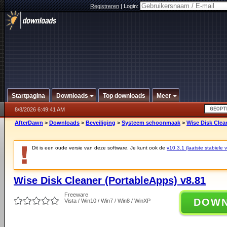
Registreren
|
Login:
Startpagina
Downloads
Top downloads
Meer
8/8/2026 6:49:41 AM
AfterDawn
>
Downloads
>
Beveiliging
>
Systeem schoonmaak
>
Wise Disk Clea
Dit is een oude versie van deze software. Je kunt ook de
v10.3.1 (laatste stabiele v
Wise Disk Cleaner (PortableApps) v8.81
Freeware
DOW
Vista / Win10 / Win7 / Win8 / WinXP