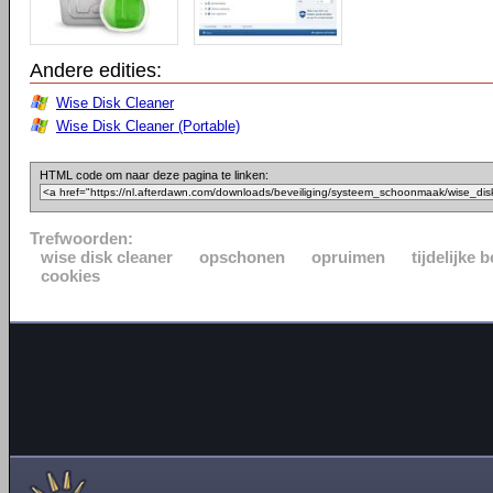
Andere edities:
Wise Disk Cleaner
Wise Disk Cleaner (Portable)
HTML code om naar deze pagina te linken:
Trefwoorden:
wise disk cleaner
opschonen
opruimen
tijdelijke
cookies