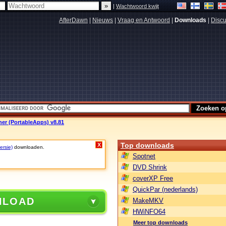
|
Wachtwoord kwijt
AfterDawn
|
Nieuws
|
Vraag en Antwoord
|
Downloads
|
Discu
ner (PortableApps) v8.81
Top downloads
X
ersie)
downloaden.
Spotnet
DVD Shrink
coverXP Free
QuickPar (nederlands)
NLOAD
MakeMKV
HWiNFO64
Meer top downloads