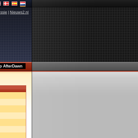
ssie
|
Nieuws2.nl