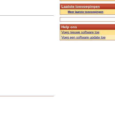
Laatste toevoegingen
Meer laatste toevoegingen
Help ons
Voeg nieuwe software toe
Voeg een software update toe