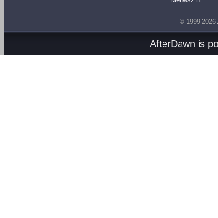
Nieuws2.nl
© 1999-2026
AfterDawn is p