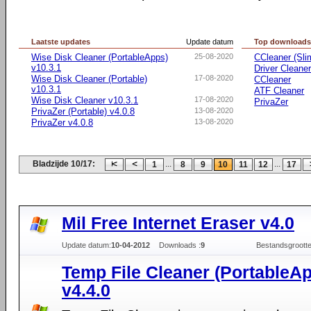
Laatste updates
Update datum
Top download
Wise Disk Cleaner (PortableApps)
25-08-2020
CCleaner (Sli
v10.3.1
Driver Cleane
Wise Disk Cleaner (Portable)
17-08-2020
CCleaner
v10.3.1
ATF Cleaner
Wise Disk Cleaner v10.3.1
17-08-2020
PrivaZer
PrivaZer (Portable) v4.0.8
13-08-2020
PrivaZer v4.0.8
13-08-2020
Bladzijde 10/17:
...
...
1
8
9
10
11
12
17
Mil Free Internet Eraser v4.0
Update datum:
10-04-2012
Downloads :
9
Bestandsgrootte
Temp File Cleaner (PortableA
v4.4.0