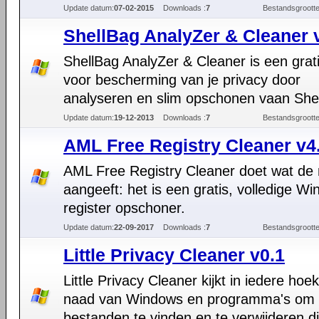
Update datum:
07-02-2015
Downloads :
7
Bestandsgrootte
ShellBag AnalyZer & Cleaner 
ShellBag AnalyZer & Cleaner is een grati
voor bescherming van je privacy door
analyseren en slim opschonen vaan She
Update datum:
19-12-2013
Downloads :
7
Bestandsgrootte
AML Free Registry Cleaner v4
AML Free Registry Cleaner doet wat de
aangeeft: het is een gratis, volledige W
register opschoner.
Update datum:
22-09-2017
Downloads :
7
Bestandsgrootte
Little Privacy Cleaner v0.1
Little Privacy Cleaner kijkt in iedere hoe
naad van Windows en programma's om
bestanden te vinden en te verwijderen di