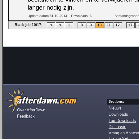
langer nodig zijn.
Update datum:
31-10-2013
Downloads :
6
Bestandsgrootte
Bladzijde 10/17:
...
...
1
8
9
10
11
12
17
Sections:
Nieuws
Over AfterDawn
Downloads
Feedback
Top Downloads
Discussie
Vraag en Antwoo