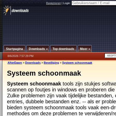
Registreren
|
Login:
Startpagina
Downloads
Top downloads
Meer
8/6/2026 7:57:29 PM
AfterDawn
>
Downloads
>
Beveiliging
>
Systeem schoonmaak
Systeem schoonmaak
Systeem schoonmaak
tools zijn stukjes softw
scannen op foutjes in windows en proberen die
Zulke problemen zijn vaak tijdelijke bestanden, 
entries, dubbele bestanden enz. -- als er pro
bieden systeem schoonmaak tools vaak een-dr
methodes om deze problemen te verwijderen/r