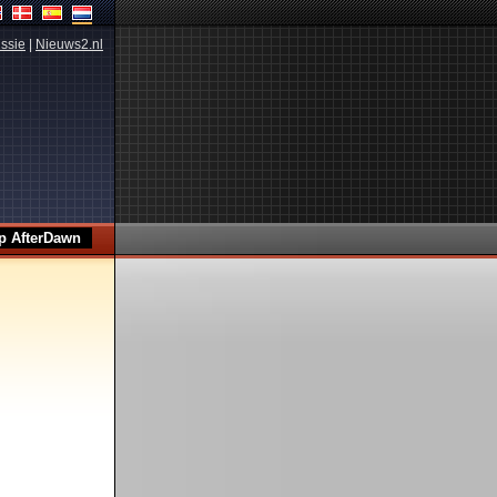
ssie
|
Nieuws2.nl