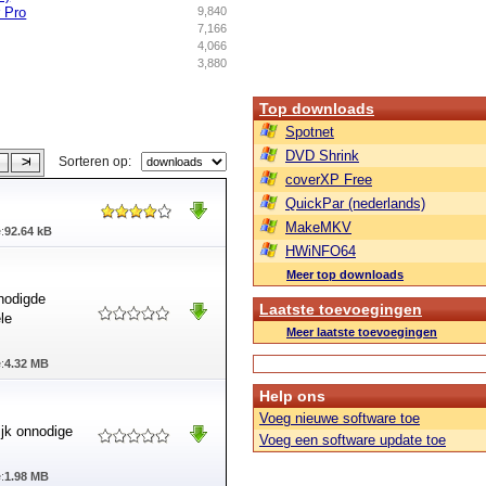
r Pro
9,840
7,166
4,066
3,880
Top downloads
Spotnet
DVD Shrink
Sorteren op:
coverXP Free
QuickPar (nederlands)
MakeMKV
:
92.64 kB
HWiNFO64
Meer top downloads
nodigde
Laatste toevoegingen
le
Meer laatste toevoegingen
:
4.32 MB
Help ons
Voeg nieuwe software toe
ijk onnodige
Voeg een software update toe
:
1.98 MB