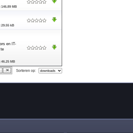
:
146.89 MB
:
29.55 kB
ors en IT-
 te
:
46.25 MB
Sorteren op: