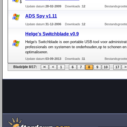
Update datum:
28-02-2009
Downloads :
12
Bestandsgrootte
ADS Spy v1.11
Update datum:
31-12-2006
Downloads :
12
Bestandsgrootte
Helge's Switchblade v0.9
Helge's Switchblade is een portable USB-tool voor administrat
professionals om systemen te onderhouden,op te schonen en
optimaliseren.
Update datum:
03-09-2013
Downloads :
11
Bestandsgrootte
Bladzijde 8/17:
...
...
1
6
7
8
9
10
17