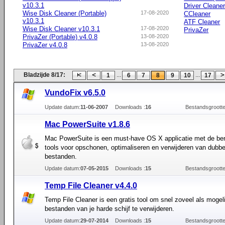
v10.3.1
Driver Cleane
Wise Disk Cleaner (Portable)
17-08-2020
CCleaner
v10.3.1
ATF Cleaner
Wise Disk Cleaner v10.3.1
17-08-2020
PrivaZer
PrivaZer (Portable) v4.0.8
13-08-2020
PrivaZer v4.0.8
13-08-2020
Bladzijde 8/17:
...
...
1
6
7
8
9
10
17
VundoFix v6.5.0
Update datum:
11-06-2007
Downloads :
16
Bestandsgrootte
Mac PowerSuite v1.8.6
Mac PowerSuite is een must-have OS X applicatie met de be
tools voor opschonen, optimaliseren en verwijderen van dubbe
bestanden.
Update datum:
07-05-2015
Downloads :
15
Bestandsgrootte
Temp File Cleaner v4.4.0
Temp File Cleaner is een gratis tool om snel zoveel als mogel
bestanden van je harde schijf te verwijderen.
Update datum:
29-07-2014
Downloads :
15
Bestandsgrootte