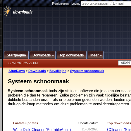
Registreren
|
Login:
Startpagina
Downloads
Top downloads
Meer
8/7/2026 3:25:22 PM
AfterDawn
>
Downloads
>
Beveiliging
>
Systeem schoonmaak
Systeem schoonmaak
Systeem schoonmaak
tools zijn stukjes software die je computer scan
proberen die dan te repareren. Zulke problemen zijn vaak tijdelijke bestan
dubbele bestanden enz. -- als er problemen gevonden worden, bieden 
druk-op-de-knop methodes om deze problemen te verwijderen/repareren.
Laatste updates
Update datum
Top download
Wise Disk Cleaner (PortableApps)
25-08-2020
CCleaner (Sli