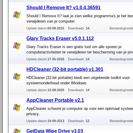
Should I Remove It? v1.0.4.36591
Should I Remove It? laat je zien welke programma's je het be
verwijderen van je computer.
Update datum:
02-08-2015
Downloads :
14
Bestandsgrootte
Glary Tracks Eraser v5.0.1.112
Glary Tracks Eraser is een gratis tool om alle sporen je
computeractiviteiten te verwijderen ter bescherming van je pri
Update datum:
17-05-2018
Downloads :
14
Bestandsgrootte
HDCleaner (32-bit portable) v1.301
HDCleaner (32-bit portable) biedt een uitgebreide toolkit voor
systeemonderhoud onder Windows.
Update datum:
12-08-2020
Downloads :
14
Bestandsgrootte
AppCleaner Portable v2.1
AppCleaner schoont je computer op voor een optimaal systee
privacy.
Update datum:
10-09-2013
Downloads :
12
Bestandsgrootte
GetData Wipe Drive v3.03