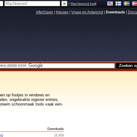
|
Wachtwoord kwijt
AfterDawn
|
Nieuws
|
Vraag en Antwoord
|
Downloads
|
Discu
nen op foutjes in windows en
den, ongebruikte register entries,
systeem schoonmaak tools vaak een-
s
Downloads
m)
16,908