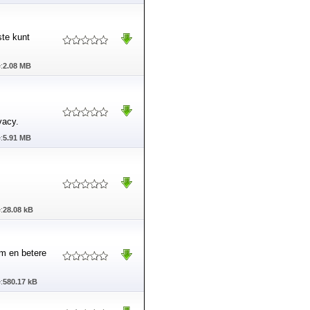
ste kunt
:
2.08 MB
vacy.
:
5.91 MB
:
28.08 kB
m en betere
:
580.17 kB