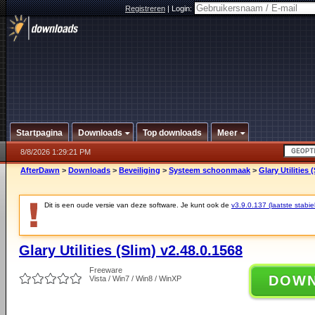
Registreren
|
Login:
Startpagina
Downloads
Top downloads
Meer
8/8/2026 1:29:21 PM
AfterDawn
>
Downloads
>
Beveiliging
>
Systeem schoonmaak
>
Glary Utilities 
Dit is een oude versie van deze software. Je kunt ook de
v3.9.0.137 (laatste stabie
Glary Utilities (Slim) v2.48.0.1568
Freeware
DOW
Vista / Win7 / Win8 / WinXP