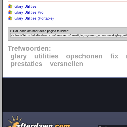
Glary Utilities
Glary Utilities Pro
Glary Utilities (Portable)
HTML code om naar deze pagina te linken:
Trefwoorden:
glary
utilities
opschonen
fix
prestaties
versnellen