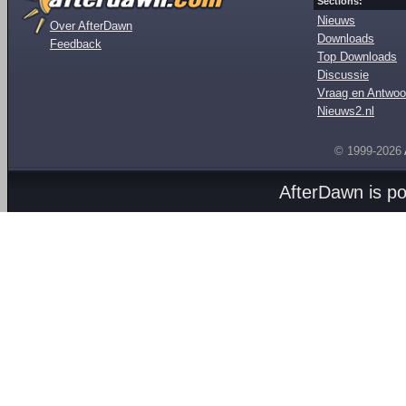
Sections:
Nieuws
Over AfterDawn
Downloads
Feedback
Top Downloads
Discussie
Vraag en Antwoo
Nieuws2.nl
© 1999-2026
AfterDawn is p