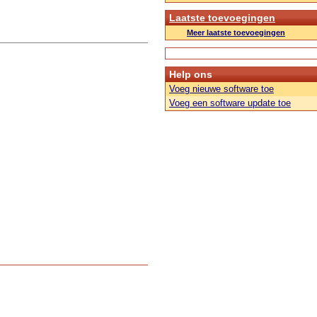
Laatste toevoegingen
Meer laatste toevoegingen
Help ons
Voeg nieuwe software toe
Voeg een software update toe