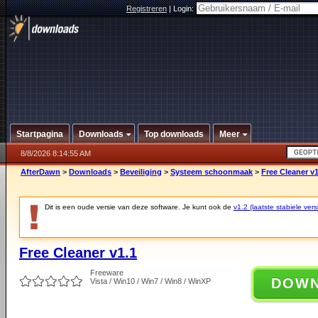
Registreren
|
Login:
Startpagina
Downloads
Top downloads
Meer
8/8/2026 8:14:55 AM
AfterDawn
>
Downloads
>
Beveiliging
>
Systeem schoonmaak
>
Free Cleaner v1
Dit is een oude versie van deze software. Je kunt ook de
v1.2 (laatste stabiele vers
Free Cleaner v1.1
Freeware
DOW
Vista / Win10 / Win7 / Win8 / WinXP