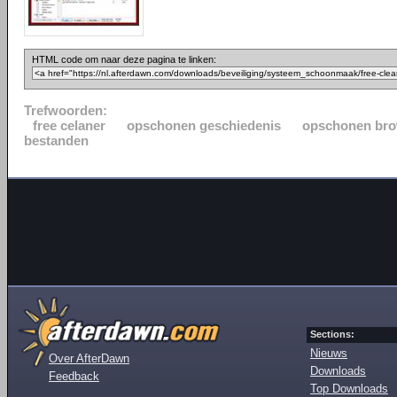
HTML code om naar deze pagina te linken:
Trefwoorden:
free celaner
opschonen geschiedenis
opschonen bro
bestanden
Sections:
Nieuws
Over AfterDawn
Downloads
Feedback
Top Downloads