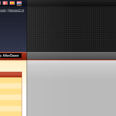
ssie
|
Nieuws2.nl