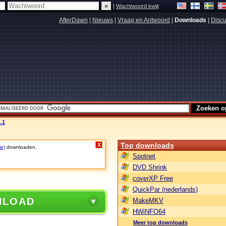
|
Wachtwoord kwijt
AfterDawn
|
Nieuws
|
Vraag en Antwoord
|
Downloads
|
Discu
.1
Top downloads
X
ie)
downloaden.
Spotnet
DVD Shrink
coverXP Free
QuickPar (nederlands)
NLOAD
MakeMKV
HWiNFO64
Meer top downloads