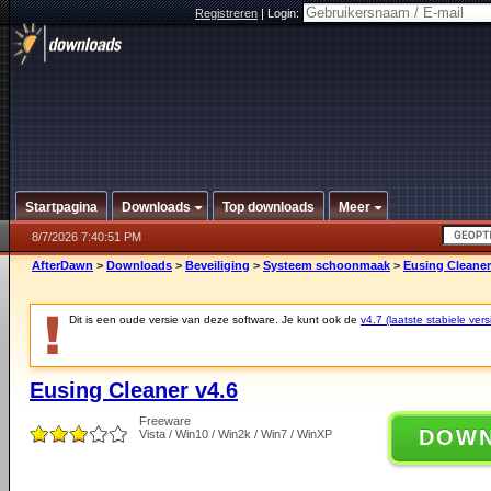
Registreren
|
Login:
Startpagina
Downloads
Top downloads
Meer
8/7/2026 7:40:51 PM
AfterDawn
>
Downloads
>
Beveiliging
>
Systeem schoonmaak
>
Eusing Cleaner
Dit is een oude versie van deze software. Je kunt ook de
v4.7 (laatste stabiele vers
Eusing Cleaner v4.6
Freeware
DOW
Vista / Win10 / Win2k / Win7 / WinXP