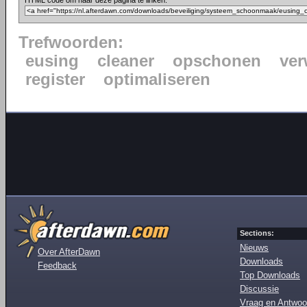
HTML code om naar deze pagina te linken:
Trefwoorden:
eusing
cleaner
opschonen
ver
register
optimaliseren
Sections:
Nieuws
Over AfterDawn
Downloads
Feedback
Top Downloads
Discussie
Vraag en Antwoo