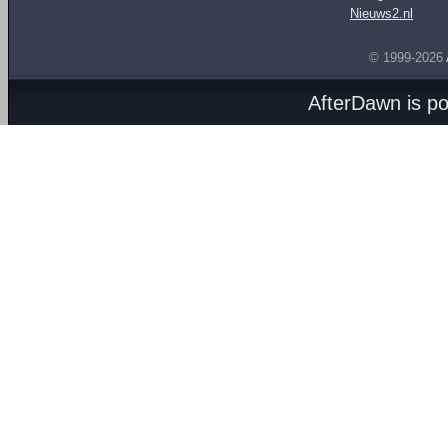
Nieuws2.nl
© 1999-2026
AfterDawn is p