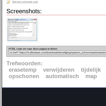
Stel een correctie voor
Screenshots:
HTML code om naar deze pagina te linken:
Trefwoorden:
erasetemp
verwijderen
tijdelijk
opschonen
automatisch
map