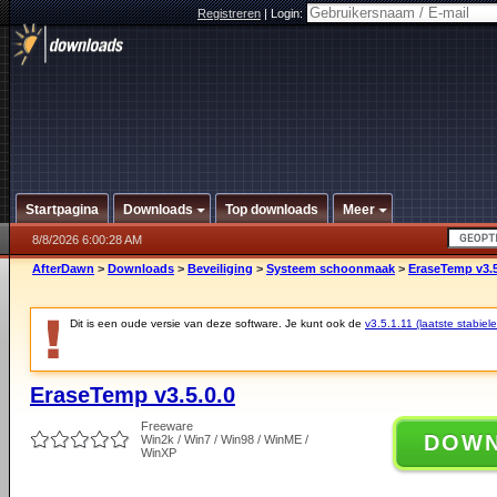
Registreren
|
Login:
Startpagina
Downloads
Top downloads
Meer
8/8/2026 6:00:28 AM
AfterDawn
>
Downloads
>
Beveiliging
>
Systeem schoonmaak
>
EraseTemp v3.5
Dit is een oude versie van deze software. Je kunt ook de
v3.5.1.11 (laatste stabiele
EraseTemp v3.5.0.0
Freeware
DOW
Win2k / Win7 / Win98 / WinME /
WinXP