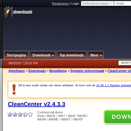
Registreren
|
Login:
Startpagina
Downloads
Top downloads
Meer
8/8/2026 7:29:01 PM
AfterDawn
>
Downloads
>
Beveiliging
>
Systeem schoonmaak
>
CleanCenter v2
Dit is een oude versie van deze software. Je kunt ook de
v2.30.1.1 (laatste stabiele
CleanCenter v2.4.3.3
Commercial demo
DOW
Vista / Win2k / Win7 / Win8 / Win95 /
Win98 / WinME / WinNT / WinXP