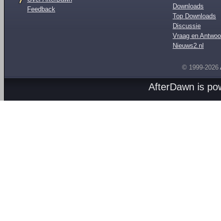
Downloads
Feedback
Top Downloads
Discussie
Vraag en Antwoo
Nieuws2.nl
© 1999-2026
AfterDawn is p