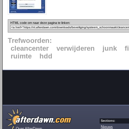
HTML code om naar deze pagina te linken:
Trefwoorden:
cleancenter
verwijderen
junk
f
ruimte
hdd
Sections:
Nieuws
Over AfterDawn