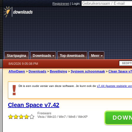
Registreren
|
Login:
Startpagina
Downloads
Top downloads
Meer
8/6/2026 9:05:08 PM
AfterDawn
>
Downloads
>
Beveiliging
>
Systeem schoonmaak
>
Clean Space v7
Dit is een oude versie van deze software. Je kunt ook de
v7.44 (laatste stabiele ver
Clean Space v7.42
Freeware
DOW
Vista / Win10 / Win7 / Win8 / WinXP