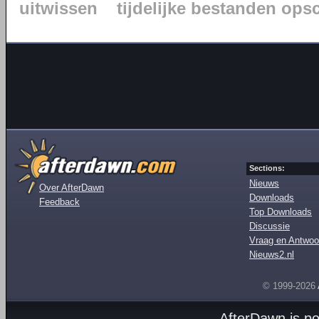
uitwissen
tijdelijke bestanden op
Sections:
Nieuws
Over AfterDawn
Downloads
Feedback
Top Downloads
Discussie
Vraag en Antwoo
Nieuws2.nl
© 1999-2026
AfterDawn is p