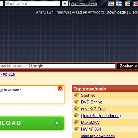
|
Wachtwoord kwijt
AfterDawn
|
Nieuws
|
Vraag en Antwoord
|
Downloads
|
Discu
r PC v1.0
Top downloads
X
ie)
downloaden.
Spotnet
DVD Shrink
coverXP Free
QuickPar (nederlands)
NLOAD
MakeMKV
HWiNFO64
Meer top downloads