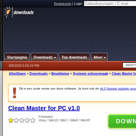
Registreren
|
Login:
Startpagina
Downloads
Top downloads
Meer
8/8/2026 5:56:15 PM
AfterDawn
>
Downloads
>
Beveiliging
>
Systeem schoonmaak
>
Clean Master fo
Dit is een oude versie van deze software. Je kunt ook de
v6.0 (laatste stabiele vers
Clean Master for PC v1.0
Freeware
DOW
Vista / Win10 / Win7 / Win8 / WinXP