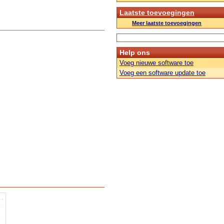
Laatste toevoegingen
Meer laatste toevoegingen
Help ons
Voeg nieuwe software toe
Voeg een software update toe