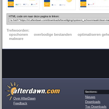
HTML code om naar deze pagina te linken:
Trefwoorden:
opschonen
overbodige bestanden
optimaliseren ge
malware
Sections:
Nieuws
Over AfterDawn
Downloads
Feedback
Top Downloads