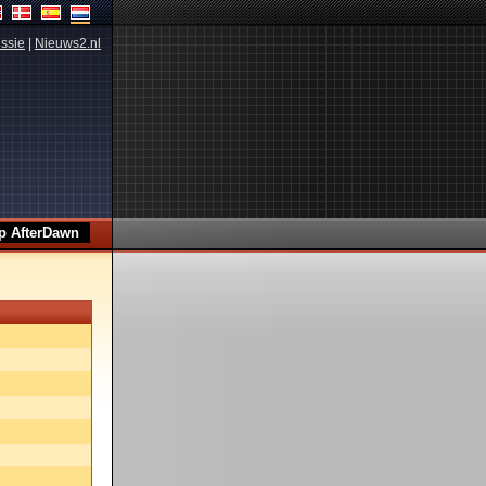
ssie
|
Nieuws2.nl