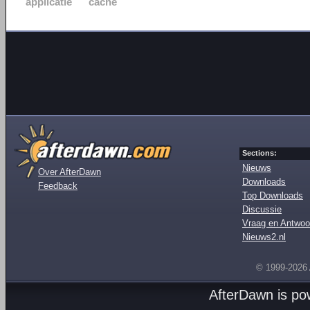
applicatie
cache
Sections:
Nieuws
Over AfterDawn
Downloads
Feedback
Top Downloads
Discussie
Vraag en Antwoo
Nieuws2.nl
© 1999-2026
AfterDawn is p