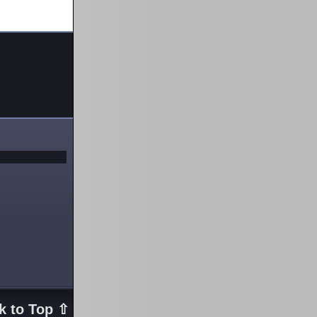
k to Top ⇧