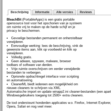
Beschrijving
Informatie
Alle versies
Reviews
BleachBit
(PortableApps) is een gratis portable
opensource tool voor het opschonen van je systeem
om ruimte vrij te maken op de harde schijf en je
privacy te beschermen.
Gevoelige bestanden permanent en onherstelbaar
verwijderen.
Eenvoudige werking: lees de beschrijving, vink de
gewenste items aan, klik op voorbeeld en klik op
verwijderen.
Volledig gratis.
Geen adware, spyware, malware, browser
toolbars of software van derden.
Vrije ruimte overschrijven om eerder verwijderde
bestanden te verbergen.
Oprionele opdrachtregel interface voor scripting
en automatisering.
CleanerML biedt iedereen een mogelijkheid om
nieuwe cleaners te schrijven via XML.
Automatische import en update winapp2.ini cleaner-bestanden (een apart
Windowsgebruikers toegang tot 2500+ extra cleaners.
De tool ondersteunt honderden applicaties w.o. Firefox, Internet Explor
Opera, Safari en nog veel meer.