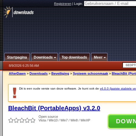
Registreren
|
Login:
Startpagina
Downloads
Top downloads
Meer
8/9/2026 6:25:56 AM
AfterDawn
>
Downloads
>
Beveiliging
>
Systeem schoonmaak
>
BleachBit (Por
Dit is een oude versie van deze software. Je kunt ook de
v4.0.0 (laatste stabiele ve
BleachBit (PortableApps) v3.2.0
Open source
DOW
Vista / Win10 / Win7 / Win8 / WinXP