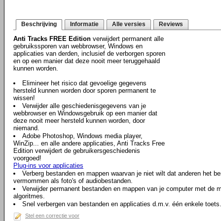
Beschrijving
Informatie
Alle versies
Reviews
Anti Tracks FREE Edition
verwijdert permanent alle
gebruikssporen van webbrowser, Windows en
applicaties van derden, inclusief de verborgen sporen
en op een manier dat deze nooit meer teruggehaald
kunnen worden.
Elimineer het risico dat gevoelige gegevens
hersteld kunnen worden door sporen permanent te
wissen!
Verwijder alle geschiedenisgegevens van je
webbrowser en Windowsgebruik op een manier dat
deze nooit meer hersteld kunnen worden, door
niemand.
Adobe Photoshop, Windows media player,
WinZip... en alle andere applicaties, Anti Tracks Free
Edition verwijdert de gebruikersgeschiedenis
voorgoed!
Plug-ins voor applicaties
Verberg bestanden en mappen waarvan je niet wilt dat anderen het b
vermommen als foto's of audiobestanden.
Verwijder permanent bestanden en mappen van je computer met de me
algoritmes.
Snel verbergen van bestanden en applicaties d.m.v. één enkele toets
Stel een correctie voor