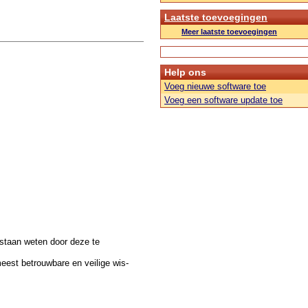
Laatste toevoegingen
Meer laatste toevoegingen
Help ons
Voeg nieuwe software toe
Voeg een software update toe
estaan weten door deze te
est betrouwbare en veilige wis-
.