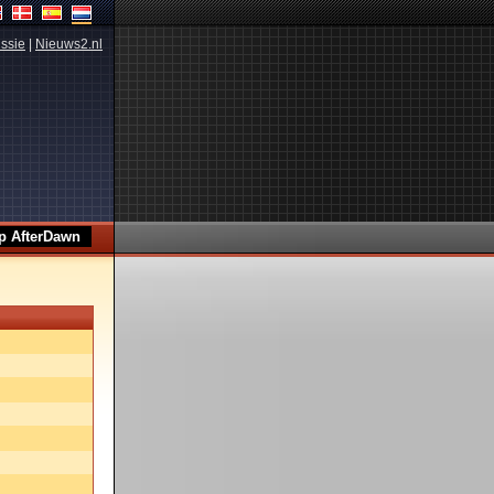
ssie
|
Nieuws2.nl