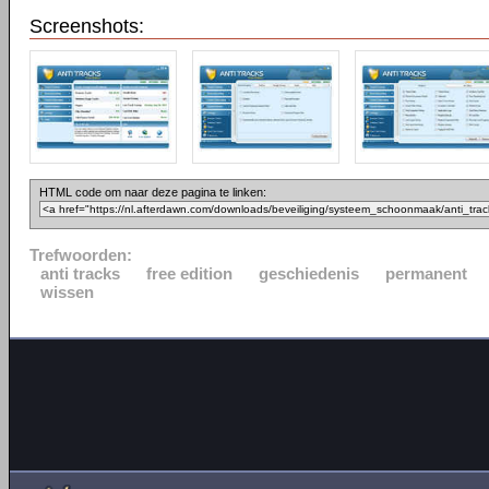
Screenshots:
HTML code om naar deze pagina te linken:
Trefwoorden:
anti tracks
free edition
geschiedenis
permanent
wissen