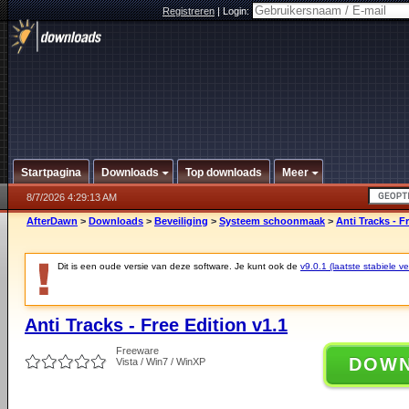
Registreren
|
Login:
Startpagina
Downloads
Top downloads
Meer
8/7/2026 4:29:13 AM
AfterDawn
>
Downloads
>
Beveiliging
>
Systeem schoonmaak
>
Anti Tracks - F
Dit is een oude versie van deze software. Je kunt ook de
v9.0.1 (laatste stabiele ve
Anti Tracks - Free Edition v1.1
Freeware
DOW
Vista / Win7 / WinXP