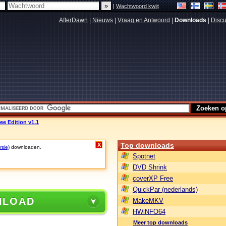
|
Wachtwoord kwijt
AfterDawn
|
Nieuws
|
Vraag en Antwoord
|
Downloads
|
Discu
ree Edition v1.1
Top downloads
X
rsie)
downloaden.
Spotnet
DVD Shrink
coverXP Free
QuickPar (nederlands)
NLOAD
MakeMKV
HWiNFO64
Meer top downloads