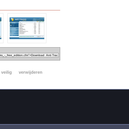
veilig
verwijderen