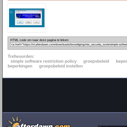
HTML code om naar deze pagina te linken:
Trefwoorden:
simple software restriction policy
groepsbeleid
beper
beperkingen
groepsbeleid instellen