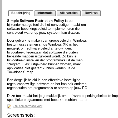
Beschrijving
Informatie
Alle versies
Reviews
Simple Software Restriction Policy
is een
bijzonder nuttige tool die het eenvoudiger maakt om
software beperkingsbeleid te implementeren die
controleert wat er op jouw systeem kan draaien.
Door gebruik te maken van groepsbeleid in Windows
besturingssystemen sinds Windows XP, is het
mogelijk om software beleid af te dwingen,
bijvoorbeeld tegengaan dat software die buiten
bepaalde mappen uitgevoerd wordt. Zo kun je
bijvoorbeeld instellen dat programma's uit de map
'Program Files" uitgevoerd kunnen worden, maar
applicaties niet gestart kunnen worden uit de
'Downloads" map.
Een dergelijk beleid is een effectieve beveiliging
tegen kwaadwillige software en het kan ook anderen
tegenhouden om programma's te starten op jouw PC.
Deze tool maakt het je gemakkelijk om software beperkingsbeleid te im
specifieke programma's met beperkte rechten starten.
Stel een correctie voor
Screenshots: