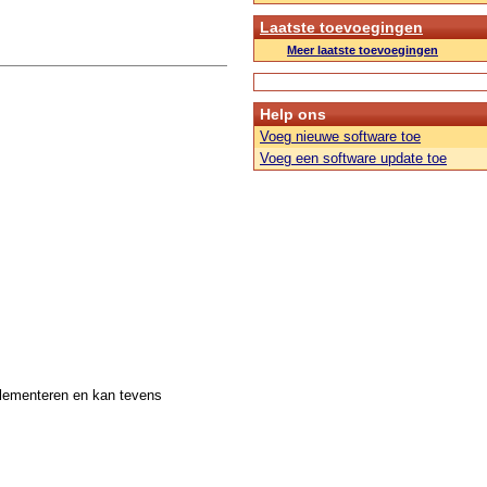
Laatste toevoegingen
Meer laatste toevoegingen
Help ons
Voeg nieuwe software toe
Voeg een software update toe
plementeren en kan tevens