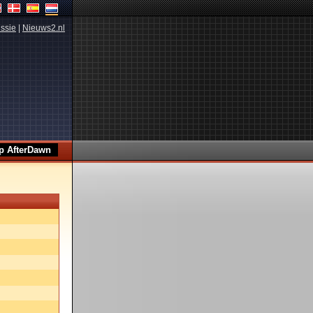
ssie
|
Nieuws2.nl