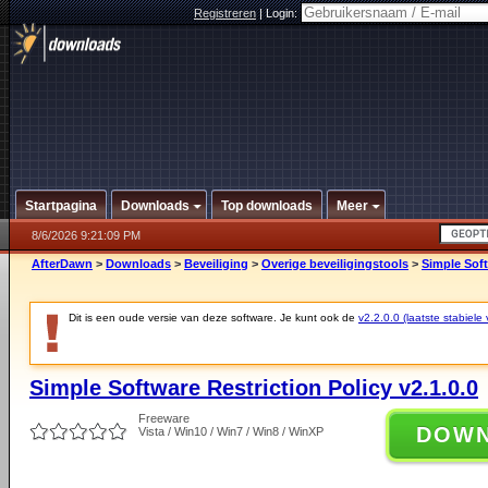
Registreren
|
Login:
Startpagina
Downloads
Top downloads
Meer
8/6/2026 9:21:09 PM
AfterDawn
>
Downloads
>
Beveiliging
>
Overige beveiligingstools
>
Simple Soft
Dit is een oude versie van deze software. Je kunt ook de
v2.2.0.0 (laatste stabiele 
Simple Software Restriction Policy v2.1.0.0
Freeware
DOW
Vista / Win10 / Win7 / Win8 / WinXP