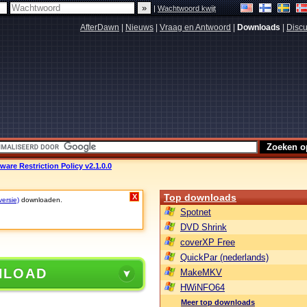
|
Wachtwoord kwijt
AfterDawn
|
Nieuws
|
Vraag en Antwoord
|
Downloads
|
Discu
ware Restriction Policy v2.1.0.0
Top downloads
X
versie)
downloaden.
Spotnet
DVD Shrink
coverXP Free
QuickPar (nederlands)
NLOAD
MakeMKV
HWiNFO64
Meer top downloads