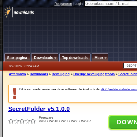
Registreren
|
Login:
Startpagina
Downloads
Top downloads
Meer
8/7/2026 3:39:43 AM
AfterDawn
>
Downloads
>
Beveiliging
>
Overige beveiligingstools
>
SecretFolde
Dit is een oude versie van deze software. Je kunt ook de
v6.7 (laatste stabiele vers
SecretFolder v5.1.0.0
Freeware
DOW
Vista / Win10 / Win7 / Win8 / WinXP