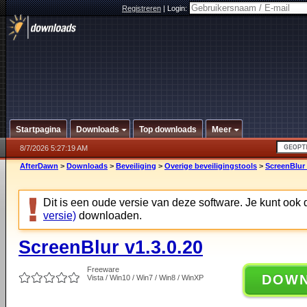
Registreren
|
Login:
Startpagina
Downloads
Top downloads
Meer
8/7/2026 5:27:19 AM
AfterDawn
>
Downloads
>
Beveiliging
>
Overige beveiligingstools
>
ScreenBlur 
Dit is een oude versie van deze software. Je kunt ook
versie)
downloaden.
ScreenBlur v1.3.0.20
Freeware
DOW
Vista / Win10 / Win7 / Win8 / WinXP