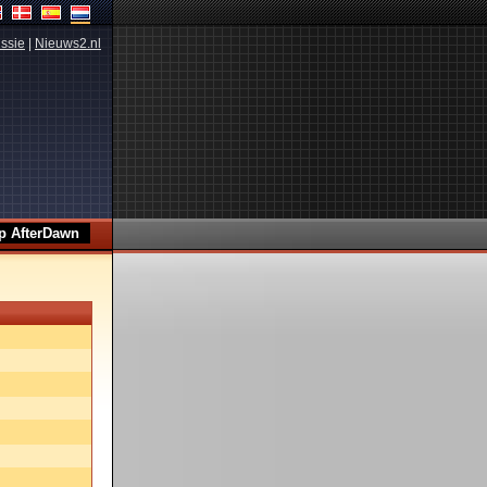
ssie
|
Nieuws2.nl