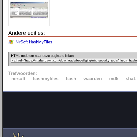
Andere edities:
NirSoft HashMyFiles
HTML code om naar deze pagina te linken:
Trefwoorden:
nirsoft
hashmyfiles
hash
waarden
md5
sha1