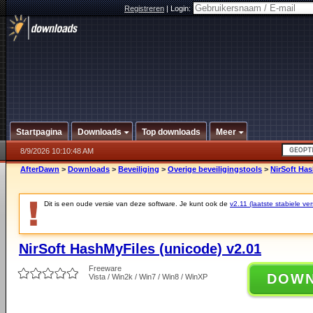
Registreren
|
Login:
Startpagina
Downloads
Top downloads
Meer
8/9/2026 10:10:48 AM
AfterDawn
>
Downloads
>
Beveiliging
>
Overige beveiligingstools
>
NirSoft Has
Dit is een oude versie van deze software. Je kunt ook de
v2.11 (laatste stabiele ver
NirSoft HashMyFiles (unicode) v2.01
Freeware
DOW
Vista / Win2k / Win7 / Win8 / WinXP