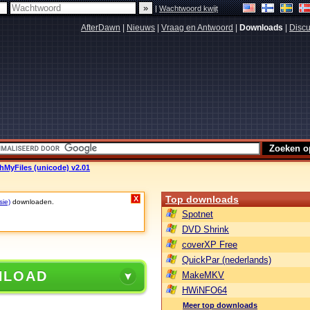
|
Wachtwoord kwijt
AfterDawn
|
Nieuws
|
Vraag en Antwoord
|
Downloads
|
Discu
hMyFiles (unicode) v2.01
Top downloads
X
sie)
downloaden.
Spotnet
DVD Shrink
coverXP Free
QuickPar (nederlands)
NLOAD
MakeMKV
HWiNFO64
Meer top downloads