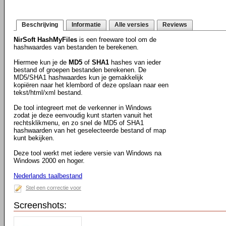
Beschrijving
Informatie
Alle versies
Reviews
NirSoft HashMyFiles
is een freeware tool om de
hashwaardes van bestanden te berekenen.
Hiermee kun je de
MD5
of
SHA1
hashes van ieder
bestand of groepen bestanden berekenen. De
MD5/SHA1 hashwaardes kun je gemakkelijk
kopiëren naar het klembord of deze opslaan naar een
tekst/html/xml bestand.
De tool integreert met de verkenner in Windows
zodat je deze eenvoudig kunt starten vanuit het
rechtsklikmenu, en zo snel de MD5 of SHA1
hashwaarden van het geselecteerde bestand of map
kunt bekijken.
Deze tool werkt met iedere versie van Windows na
Windows 2000 en hoger.
Nederlands taalbestand
Stel een correctie voor
Screenshots: