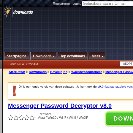
Registreren
|
Login:
Startpagina
Downloads
Top downloads
Meer
8/8/2026 4:50:22 AM
AfterDawn
>
Downloads
>
Beveiliging
>
Wachtwoordbeheer
>
Messenger Passwo
Dit is een oude versie van deze software. Je kunt ook de
v9.0 (laatste stabiele vers
Messenger Password Decryptor v8.0
Freeware
DOW
Vista / Win10 / Win7 / Win8 / WinXP