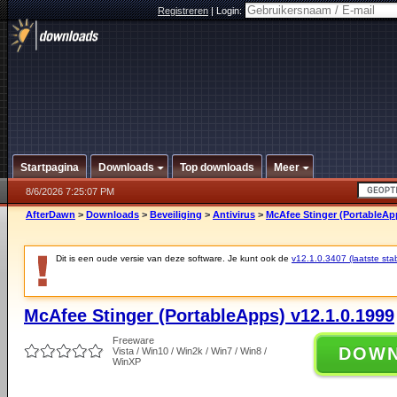
Registreren
|
Login:
Startpagina
Downloads
Top downloads
Meer
8/6/2026 7:25:07 PM
AfterDawn
>
Downloads
>
Beveiliging
>
Antivirus
>
McAfee Stinger (PortableApp
Dit is een oude versie van deze software. Je kunt ook de
v12.1.0.3407 (laatste stab
McAfee Stinger (PortableApps) v12.1.0.1999
Freeware
DOW
Vista / Win10 / Win2k / Win7 / Win8 /
WinXP