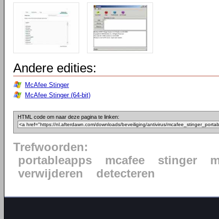
Andere edities:
McAfee Stinger
McAfee Stinger (64-bit)
HTML code om naar deze pagina te linken:
Trefwoorden:
portableapps
mcafee
stinger
m
verwijderen
detecteren