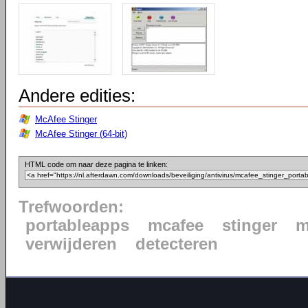
Andere edities:
McAfee Stinger
McAfee Stinger (64-bit)
HTML code om naar deze pagina te linken:
Trefwoorden:
portableapps
mcafee
stinger
m
verwijderen
detecteren