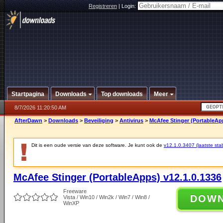
Registreren
|
Login:
Startpagina
Downloads
Top downloads
Meer
8/7/2026 11:20:50 AM
AfterDawn
>
Downloads
>
Beveiliging
>
Antivirus
>
McAfee Stinger (PortableApp
Dit is een oude versie van deze software. Je kunt ook de
v12.1.0.3407 (laatste stab
McAfee Stinger (PortableApps) v12.1.0.1336
Freeware
DOW
Vista / Win10 / Win2k / Win7 / Win8 /
WinXP