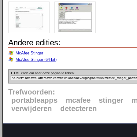
Andere edities:
McAfee Stinger
McAfee Stinger (64-bit)
HTML code om naar deze pagina te linken:
Trefwoorden:
portableapps
mcafee
stinger
m
verwijderen
detecteren