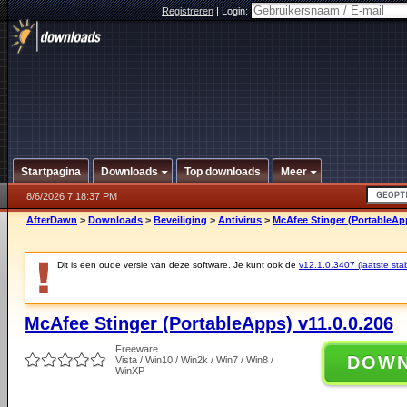
Registreren
|
Login:
Startpagina
Downloads
Top downloads
Meer
8/6/2026 7:18:37 PM
AfterDawn
>
Downloads
>
Beveiliging
>
Antivirus
>
McAfee Stinger (PortableApp
Dit is een oude versie van deze software. Je kunt ook de
v12.1.0.3407 (laatste stab
McAfee Stinger (PortableApps) v11.0.0.206
Freeware
DOW
Vista / Win10 / Win2k / Win7 / Win8 /
WinXP