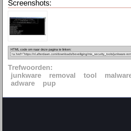
Screenshots:
HTML code om naar deze pagina te linken:
Trefwoorden:
junkware
removal
tool
malwar
adware
pup