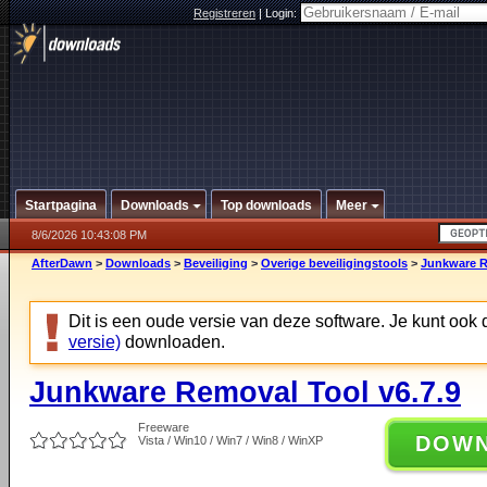
Registreren
|
Login:
Startpagina
Downloads
Top downloads
Meer
8/6/2026 10:43:08 PM
AfterDawn
>
Downloads
>
Beveiliging
>
Overige beveiligingstools
>
Junkware R
Dit is een oude versie van deze software. Je kunt ook
versie)
downloaden.
Junkware Removal Tool v6.7.9
Freeware
DOW
Vista / Win10 / Win7 / Win8 / WinXP