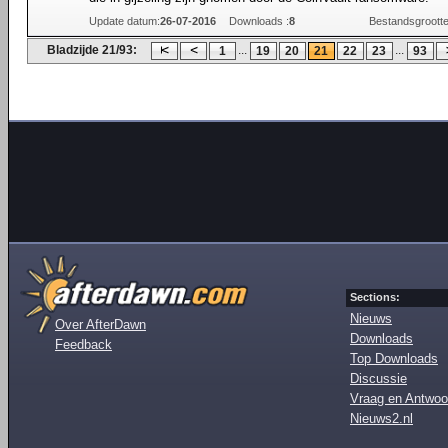
Update datum:
26-07-2016
Downloads :
8
Bestandsgrootte
Bladzijde 21/93:
...
...
1
19
20
21
22
23
93
Sections:
Nieuws
Over AfterDawn
Downloads
Feedback
Top Downloads
Discussie
Vraag en Antwoo
Nieuws2.nl