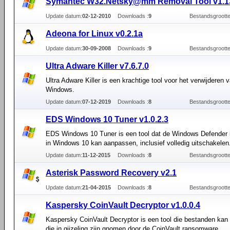
Symantec W32.Netsky@mm Removal Tool v1.1
Update datum:
02-12-2010
Downloads :
9
Bestandsgrootte
Adeona for Linux v0.2.1a
Update datum:
30-09-2008
Downloads :
9
Bestandsgrootte
Ultra Adware Killer v7.6.7.0
Ultra Adware Killer is een krachtige tool voor het verwijderen 
Windows.
Update datum:
07-12-2019
Downloads :
8
Bestandsgrootte
EDS Windows 10 Tuner v1.0.2.3
EDS Windows 10 Tuner is een tool dat de Windows Defender i
in Windows 10 kan aanpassen, inclusief volledig uitschakelen
Update datum:
11-12-2015
Downloads :
8
Bestandsgrootte
Asterisk Password Recovery v2.1
Update datum:
21-04-2015
Downloads :
8
Bestandsgrootte
Kaspersky CoinVault Decryptor v1.0.0.4
Kaspersky CoinVault Decryptor is een tool die bestanden kan
die in gijzeling zijn gnomen door de CoinVault ransomware.