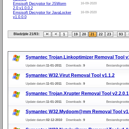
Emsisoft Decryptor for JSWorm
16-09-2020
2.0 v1.0.0.2
Emsisoft Decryptor for JavaLocker
16-09-2020
v1.0.0.0
Bladzijde 21/93:
...
...
1
19
20
21
22
23
93
Symantec Trojan.Linkoptimizer Removal Tool v
Update datum:
11-01-2011
Downloads :
9
Bestandsgrootte
Symantec W32.Virut Removal Tool v1.1.2
Update datum:
11-01-2011
Downloads :
9
Bestandsgrootte
Symantec Trojan.Xrupter Removal Tool v2.2.0.1
Update datum:
11-01-2011
Downloads :
9
Bestandsgrootte
Symantec W32.Mydoom@mm Removal Tool v1.
Update datum:
02-12-2010
Downloads :
9
Bestandsgrootte