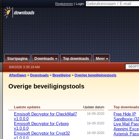
Registreren
|
Login:
Startpagina
Downloads
Top downloads
Meer
8/8/2026 3:39:18 AM
AfterDawn
>
Downloads
>
Beveiliging
>
Overige beveiligingstools
Overige beveiligingstools
Laatste updates
Update datum
Top download
Emsisoft Decryptor for CheckMail7
16-09-2020
Free Hide IP
v1.0.0.0
Sandboxie (32-
Emsisoft Decryptor for Cyborg
16-09-2020
Live Mail Pas
v1.0.0.0
Appnimi Exce
Emsisoft Decryptor for Crypt32
16-09-2020
Asterisk Pas
v1.0.0.0