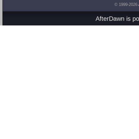
© 1999-2026
AfterDawn is p