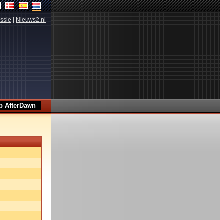
ssie
|
Nieuws2.nl