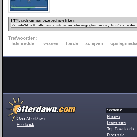
HTML code om naar deze pagina te linken:
Trefwoorden:
hdshredder
wissen
harde
schijven
opslagmedi
Sections:
Nieuws
Over AfterDawn
Downloads
Feedback
Top Downloads
Discussie