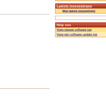
Laatste toevoegingen
Meer laatste toevoegingen
Help ons
Voeg nieuwe software toe
Voeg een software update toe