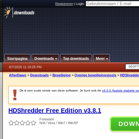
Registreren
|
Login:
Startpagina
Downloads
Top downloads
Meer
8/7/2026 11:16:05 PM
AfterDawn
>
Downloads
>
Beveiliging
>
Overige beveiligingstools
>
HDShredder 
Dit is een oude versie van deze software. Je kunt ook de
v4.0.0 (laatste stabiele ve
HDShredder Free Edition v3.8.1
Freeware
DOW
N/A / Vista / Win7 / WinXP