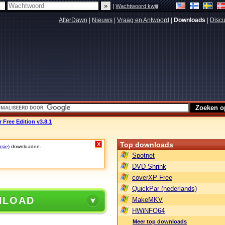
|
Wachtwoord kwijt
AfterDawn
|
Nieuws
|
Vraag en Antwoord
|
Downloads
|
Discu
Free Edition v3.8.1
Top downloads
X
rsie)
downloaden.
Spotnet
DVD Shrink
coverXP Free
QuickPar (nederlands)
NLOAD
MakeMKV
HWiNFO64
Meer top downloads