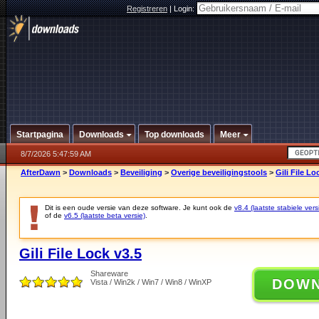
Registreren
|
Login:
Startpagina
Downloads
Top downloads
Meer
8/7/2026 5:47:59 AM
AfterDawn
>
Downloads
>
Beveiliging
>
Overige beveiligingstools
>
Gili File Lo
Dit is een oude versie van deze software. Je kunt ook de
v8.4 (laatste stabiele vers
of de
v6.5 (laatste beta versie)
.
Gili File Lock v3.5
Shareware
DOW
Vista / Win2k / Win7 / Win8 / WinXP