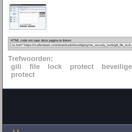
HTML code om naar deze pagina te linken:
Trefwoorden:
gili
file
lock
protect
beveilig
protect