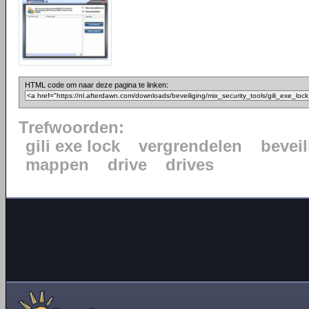
HTML code om naar deze pagina te linken:
Trefwoorden:
gili exe lock
vergrendelen
bevei
mappen
drive
drives