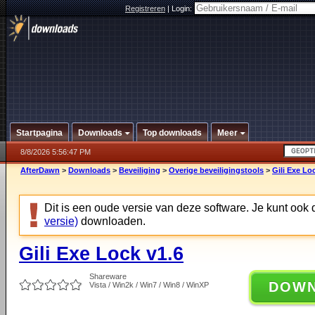
Registreren
|
Login:
Startpagina
Downloads
Top downloads
Meer
8/8/2026 5:56:47 PM
AfterDawn
>
Downloads
>
Beveiliging
>
Overige beveiligingstools
>
Gili Exe Lo
Dit is een oude versie van deze software. Je kunt ook
versie)
downloaden.
Gili Exe Lock v1.6
Shareware
DOW
Vista / Win2k / Win7 / Win8 / WinXP