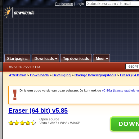
Registreren
|
Login:
Startpagina
Downloads
Top downloads
Meer
8/7/2026 7:22:03 PM
AfterDawn
>
Downloads
>
Beveiliging
>
Overige beveiligingstools
>
Eraser (64 b
Dit is een oude versie van deze software. Je kunt ook de
v5.86a (laatste stabiele ve
Eraser (64 bit) v5.85
Open source
DOW
Vista / Win7 / Win8 / WinXP