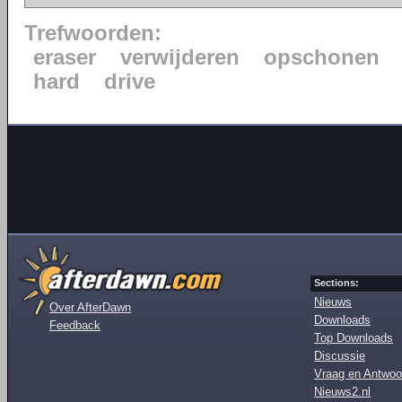
Trefwoorden:
eraser
verwijderen
opschonen
hard
drive
Sections:
Nieuws
Over AfterDawn
Downloads
Feedback
Top Downloads
Discussie
Vraag en Antwoo
Nieuws2.nl