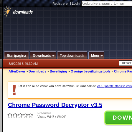
Registreren
|
Login:
Startpagina
Downloads
Top downloads
Meer
8/9/2026 8:49:30 AM
AfterDawn
>
Downloads
>
Beveiliging
>
Overige beveiligingstools
>
Chrome Pas
Dit is een oude versie van deze software. Je kunt ook de
v5.1 (laatste stabiele vers
Chrome Password Decryptor v3.5
Freeware
DOW
Vista / Win7 / WinXP