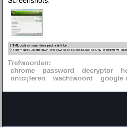
Screenshots:
HTML code om naar deze pagina te linken:
Trefwoorden:
chrome
password
decryptor
h
ontcijferen
wachtwoord
google