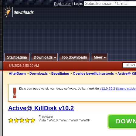
Registreren
|
Login:
Startpagina
Downloads
Top downloads
Meer
8/6/2026 2:50:20 AM
AfterDawn
>
Downloads
>
Beveiliging
>
Overige beveiligingstools
>
Active@ Kil
Dit is een oude versie van deze software. Je kunt ook de
v12.0.25.2 (laatste stabie
Active@ KillDisk v10.2
Freeware
DOW
Vista / Win10 / Win7 / Win8 / WinXP