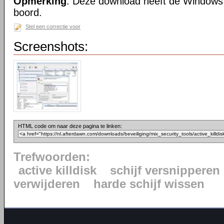
Opmerking
: Deze download heeft de Windows
boord.
Stel een correctie voor
Screenshots:
HTML code om naar deze pagina te linken:
Trefwoorden:
active killdisk
schijf versnipperen
verwijderen
harde schijf wissen